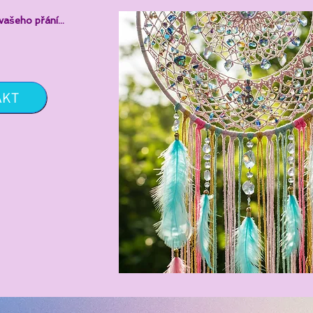
vašeho přání...
AKT