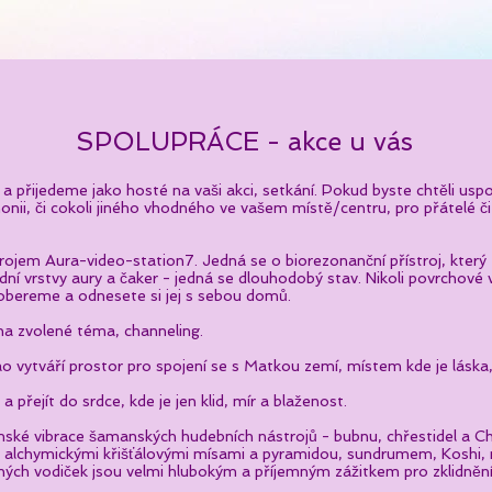
SPOLUPRÁCE - akce u vás
a přijedeme jako hosté na vaši akci, setkání. Pokud byste chtěli usp
ii, či cokoli jiného vhodného ve vašem místě/centru, pro přátelé či 
trojem Aura-video-station7. Jedná se o biorezonanční přístroj, který
ní vrstvy aury a čaker - jedná se dlouhodobý stav. Nikoli povrchové v
robereme a odnesete si jej s sebou domů.
na zvolené téma, channeling.
o vytváří prostor pro spojení se s Matkou zemí, místem kde je láska
 přejít do srdce, kde je jen klid, mír a blaženost.​
mské vibrace šamanských hudebních nástrojů - bubnu, chřestidel a C
- alchymickými křišťálovými mísami a pyramidou, sundrumem, Koshi, 
ých vodiček jsou velmi hlubokým a příjemným zážitkem pro zklidnění