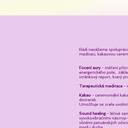
Rádi navážeme spolupráci 
meditaci, kakaovou ceremon
Focení aury
- m
ěření přís
energetického pole, základ
stránkový report, který p
Terapeutická meditace
- 
Kakao
- ceremoniální kaka
dostatek.
Umožňuje se zcela uvolnit a
Sound healing
- léčivé ze
vysokovibračními nástroji
vůněmi peruánských očistn
mysli i ducha.