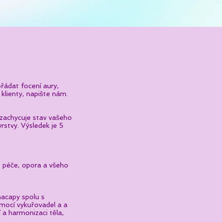
ořádat focení aury,
klienty, napište nám.
 zachycuje stav vašeho
rstvy. Výsledek je 5
, péče, opora a všeho
hacapy spolu s
mocí vykuřovadel a a
 a harmonizaci těla,