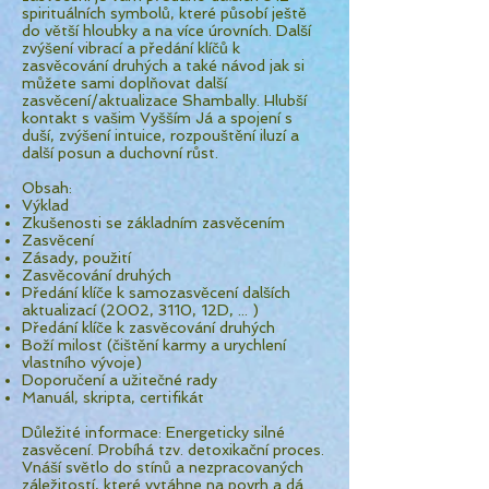
spirituálních symbolů, které působí ještě
do větší hloubky a na více úrovních. Další
zvýšení vibrací a předání klíčů k
zasvěcování druhých a také návod jak si
můžete sami doplňovat další
zasvěcení/aktualizace Shambally. Hlubší
kontakt s vašim Vyšším Já a spojení s
duší, zvýšení intuice, rozpouštění iluzí a
další posun a duchovní růst.
Obsah:
Výklad
Zkušenosti se základním zasvěcením
Zasvěcení
Zásady, použití
Zasvěcování druhých
Předání klíče k samozasvěcení dalších
aktualizací (2002, 3110, 12D, ... )
Předání klíče k zasvěcování druhých
Boží milost (čištění karmy a urychlení
vlastního vývoje)
Doporučení a užitečné rady
Manuál, skripta, certifikát
Důležité informace: Energeticky silné
zasvěcení. Probíhá tzv. detoxikační proces.
Vnáší světlo do stínů a nezpracovaných
záležitostí, které vytáhne na povrh a dá