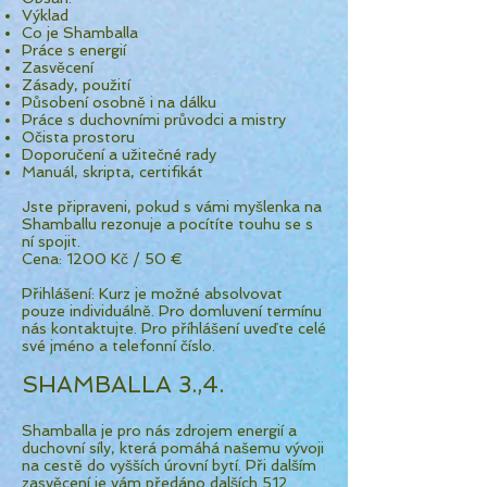
Výklad
Co je Shamballa
Práce s energií
Zasvěcení
Zásady, použití
Působení osobně i na dálku
Práce s duchovními průvodci a mistry
Očista prostoru
Doporučení a užitečné rady
Manuál, skripta, certifikát
Jste připraveni, pokud s vámi myšlenka na
Shamballu rezonuje a pocítíte touhu se s
ní spojit.
Cena: 1200 Kč / 50 €
Přihlášení: Kurz je možné absolvovat
pouze individuálně. Pro domluvení termínu
nás kontaktujte. Pro příhlášení uveďte celé
své jméno a telefonní číslo.
SHAMBALLA 3.,4.
Shamballa je pro nás zdrojem energií a
duchovní síly, která pomáhá našemu vývoji
na cestě do vyšších úrovní bytí. Při dalším
zasvěcení je vám předáno dalších 512