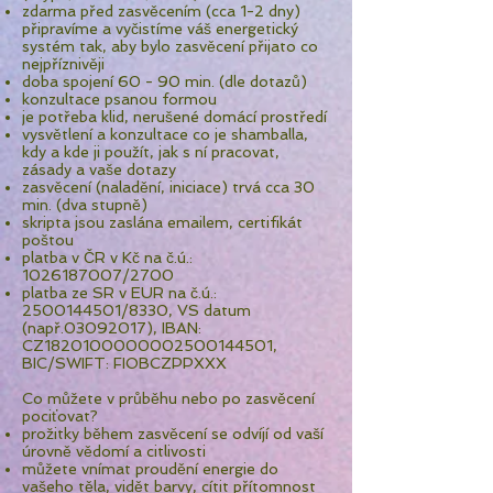
zdarma před zasvěcením (cca 1-2 dny)
připravíme a vyčistíme váš energetický
systém tak, aby bylo zasvěcení přijato co
nejpříznivěji
doba spojení 60 - 90 min. (dle dotazů)
konzultace psanou formou
je potřeba klid, nerušené domácí prostředí
vysvětlení a konzultace co je shamballa,
kdy a kde ji použít, jak s ní pracovat,
zásady a vaše dotazy
zasvěcení (naladění, iniciace) trvá cca 30
min. (dva stupně)
skripta jsou zaslána emailem, certifikát
poštou
platba v ČR v Kč na č.ú.:
1026187007
/2700
platba ze SR v EUR na č.ú.:
2500144501
/8330, VS datum
(např.03092017), IBAN:
CZ1820100000002500144501,
BIC/SWIFT: FIOBCZPPXXX
Co můžete v průběhu nebo po zasvěcení
pociťovat?
prožitky během zasvěcení se odvíjí od vaší
úrovně vědomí a citlivosti
můžete vnímat proudění energie do
vašeho těla, vidět barvy, cítit přítomnost