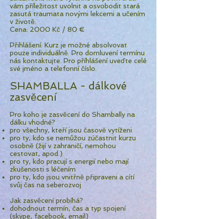
vám příležitost uvolnit a osvobodit stará
zasutá traumata novými lekcemi a učením
v životě.
Cena: 2000 Kč / 80 €
Přihlášení: Kurz je možné absolvovat
pouze individuálně. Pro domluvení termínu
nás kontaktujte. Pro příhlášení uveďte celé
své jméno a telefonní číslo.
SHAMBALLA - dálkové
zasvěcení
Pro koho je zasvěcení do Shambally na
dálku vhodné?
pro všechny, kteří jsou časově vytíženi
pro ty, kdo se nemůžou zúčastnit kurzu
osobně (žijí v zahraničí, nemohou
cestovat, apod.)
pro ty, kdo pracují s energií nebo mají
zkušenosti s léčením
pro ty, kdo jsou vnitřně připraveni a cítí
svůj čas na seberozvoj
Jak zasvěcení probíhá?
dohodnout termín, čas a typ spojení
(skype, facebook, email)