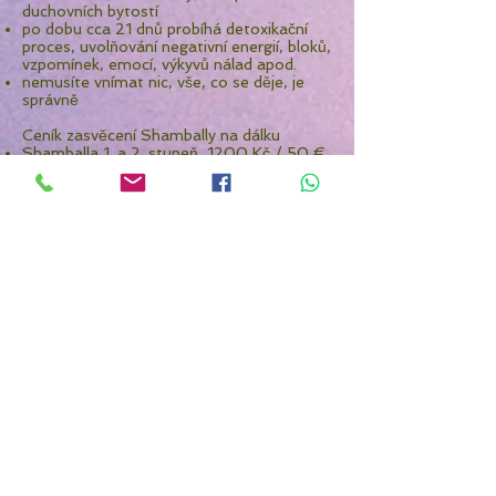
duchovních bytostí
po dobu cca 21 dnů probíhá detoxikační
proces, uvolňování negativní energií, bloků,
vzpomínek, emocí, výkyvů nálad apod.
nemusíte vnímat nic, vše, co se děje, je
správně
Ceník zasvěcení Shambally na dálku
Shamballa 1. a 2. stupeň, 1200 Kč / 50 €
Shamballa 3. a 4. stupeň Mistr - učitel,
1500 Kč / 60 €
Shamballa 2002, 700 Kč / 30 €
Shamballa 3110, 700 Kč / 30 €
Shamballa 12D, 800 Kč / 35 €
Shamballa 15D, 800 Kč / 35 €
Shamballa 18D, 1000 Kč / 40 €
Kristova Shamballa, 1000 Kč / 40 €
Královská Shamballa 1200 / 50 €
Bíla Shamballa 1500 Kč / 60 €
Průvodce: Lukáš Hudeček,
+420 737 869
752
,
oaza.adamanthea@gmail.com
Jsme k dispozici na e-mailu, telefonu,
whatsappu zodpovědět vaše dotazy.