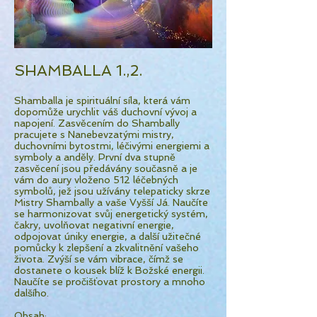
SHAMBALLA 1.,2.
Shamballa je spirituální síla, která vám
dopomůže urychlit váš duchovní vývoj a
napojení. Zasvěcením do Shambally
pracujete s Nanebevzatými mistry,
duchovními bytostmi, léčivými energiemi a
symboly a anděly. První dva stupně
zasvěcení jsou předávány současně a je
vám do aury vloženo 512 léčebných
symbolů, jež jsou užívány telepaticky skrze
Mistry Shambally a vaše Vyšší Já. Naučíte
se harmonizovat svůj energetický systém,
čakry, uvolňovat negativní energie,
odpojovat úniky energie, a další užitečné
pomůcky k zlepšení a zkvalitnění vašeho
života. Zvýší se vám vibrace, čímž se
dostanete o kousek blíž k Božské energii.
Naučíte se pročišťovat prostory a mnoho
dalšího.
Obsah: