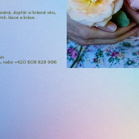
áváná, dopřát si krásné věci,
tě, lásce a kráse...
in
m
, nebo +420 608 828 996