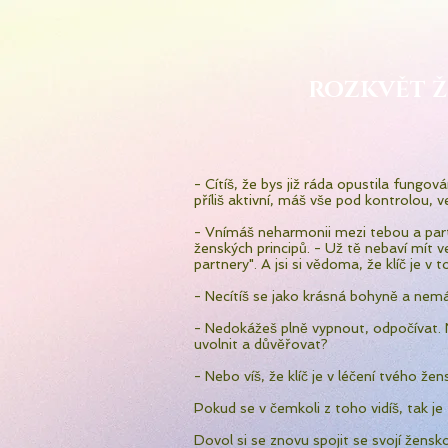
ROZKVĚT 
- Cítíš, že bys již ráda opustila fungová
příliš aktivní, máš vše pod kontrolou, v
- Vnímáš neharmonii mezi tebou a pa
ženských principů. - Už tě nebaví mít 
partnery". A jsi si vědoma, že klíč je v 
- Necítíš se jako krásná bohyně a nemá
- Nedokážeš plně vypnout, odpočívat. 
uvolnit a důvěřovat?
- Nebo víš, že klíč je v léčení tvého že
Pokud se v čemkoli z toho vidíš, tak je
Dovol si se znovu spojit se svojí žensko