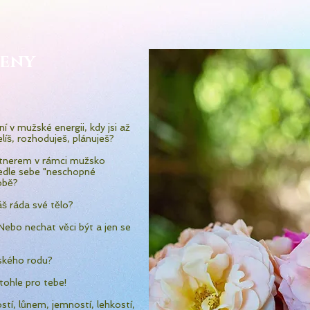
ŽENY
ní v mužské energii, kdy jsi až
elíš, rozhoduješ, plánuješ?
rtnerem v rámci mužsko
vedle sebe "neschopné
tobě?
š ráda své tělo?
Nebo nechat věci být a jen se
nského rodu?
 tohle pro tebe!
stí, lůnem, jemností, lehkostí,