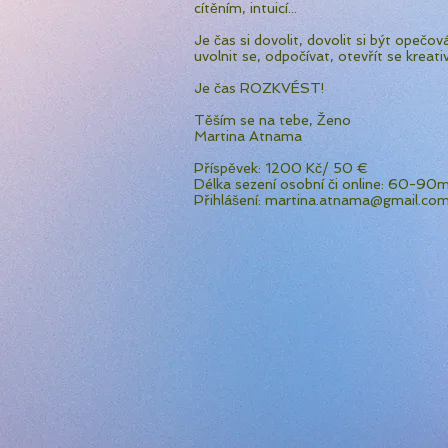
cítěním, intuicí...
Je čas si dovolit, dovolit si být opečov
uvolnit se, odpočívat, otevřít se kreativi
Je čas ROZKVÉST!
Těším se na tebe, Ženo
Martina Atnama
Příspěvek: 1200 Kč/ 50 €
Délka sezení osobní či online: 60-90m
Přihlášení:
martina.atnama@gmail.co