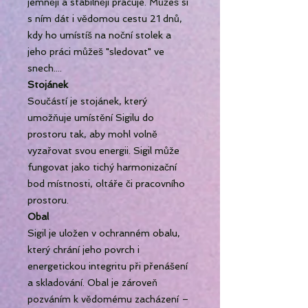
jemněji a stabilněji pracuje. Můžeš si
s ním dát i vědomou cestu 21 dnů,
kdy ho umístíš na noční stolek a
jeho práci můžeš "sledovat" ve
snech....
Stojánek
Součástí je stojánek, který
umožňuje umístění Sigilu do
prostoru tak, aby mohl volně
vyzařovat svou energii. Sigil může
fungovat jako tichý harmonizační
bod místnosti, oltáře či pracovního
prostoru.
Obal
Sigil je uložen v ochranném obalu,
který chrání jeho povrch i
energetickou integritu při přenášení
a skladování. Obal je zároveň
pozváním k vědomému zacházení –