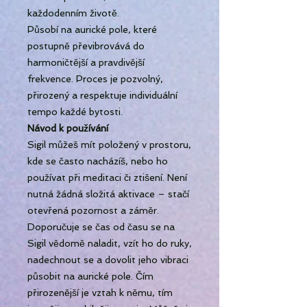
každodenním životě.
Působí na aurické pole, které
postupně převibrovává do
harmoničtější a pravdivější
frekvence. Proces je pozvolný,
přirozený a respektuje individuální
tempo každé bytosti.
Návod k používání
Sigil můžeš mít položený v prostoru,
kde se často nacházíš, nebo ho
používat při meditaci či ztišení. Není
nutná žádná složitá aktivace – stačí
otevřená pozornost a záměr.
Doporučuje se čas od času se na
Sigil vědomě naladit, vzít ho do ruky,
nadechnout se a dovolit jeho vibraci
působit na aurické pole. Čím
přirozenější je vztah k němu, tím