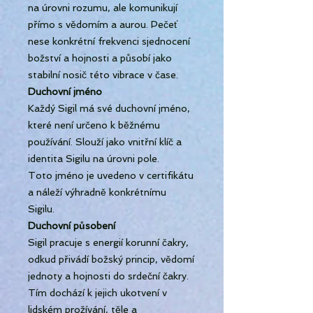
na úrovni rozumu, ale komunikují
přímo s vědomím a aurou. Pečeť
nese konkrétní frekvenci sjednocení
božství a hojnosti a působí jako
stabilní nosič této vibrace v čase.
Duchovní jméno
Každý Sigil má své duchovní jméno,
které není určeno k běžnému
používání. Slouží jako vnitřní klíč a
identita Sigilu na úrovni pole.
Toto jméno je uvedeno v certifikátu
a náleží výhradně konkrétnímu
Sigilu.
Duchovní působení
Sigil pracuje s energií korunní čakry,
odkud přivádí božský princip, vědomí
jednoty a hojnosti do srdeční čakry.
Tím dochází k jejich ukotvení v
lidském prožívání, těle a