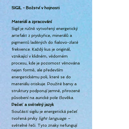
SIGIL - Božství v hojnosti
Materiál a zpracování
Sigil je ručně vytvořený energetický
artefakt z pryskyřice, minerálů a
pigmentů laděných do fialovo-zlaté
frekvence. Každý kus je originál,
vznikající v klidném, vědomém
procesu, kde je pozornost věnována
nejen formě, ale především
energetickému poli, které se do
materiálu otiskuje. Použité barvy a
struktury podporují jemné, přirozené
působení na aurické pole člověka.
Pečeť a světelný jazyk
Součástí sigilu je energetická pečeť
tvořená prvky
light language
–
světelné řeči. Tyto znaky nefungují