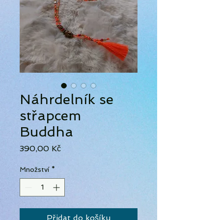
Náhrdelník se
střapcem
Buddha
Cena
390,00 Kč
Množství
*
Přidat do košíku