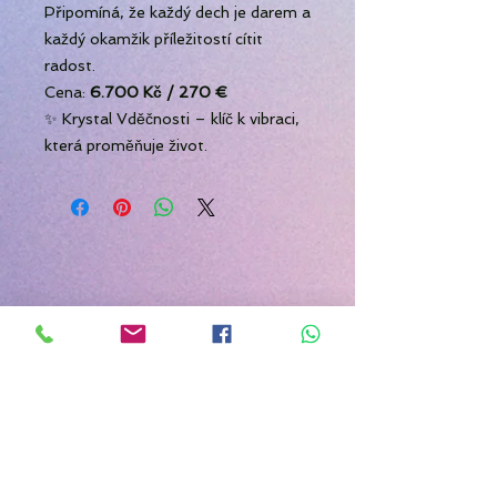
Připomíná, že každý dech je darem a
každý okamžik příležitostí cítit
radost.
Cena:
6.700 Kč / 270 €
✨ Krystal Vděčnosti – klíč k vibraci,
která proměňuje život.