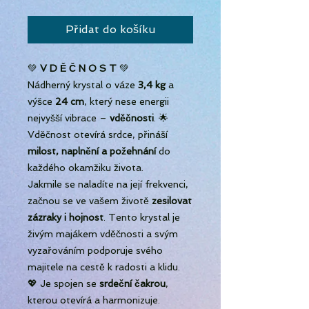
Přidat do košíku
💚
V D Ě Č N O S T
💚
Nádherný krystal o váze
3,4 kg
a
výšce
24 cm
, který nese energii
nejvyšší vibrace –
vděčnosti
. 🌟
Vděčnost otevírá srdce, přináší
milost, naplnění a požehnání
do
každého okamžiku života.
Jakmile se naladíte na její frekvenci,
začnou se ve vašem životě
zesilovat
zázraky i hojnost
. Tento krystal je
živým majákem vděčnosti a svým
vyzařováním podporuje svého
majitele na cestě k radosti a klidu.
💖 Je spojen se
srdeční čakrou
,
kterou otevírá a harmonizuje.