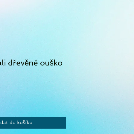
li dřevěné ouško
idat do košíku