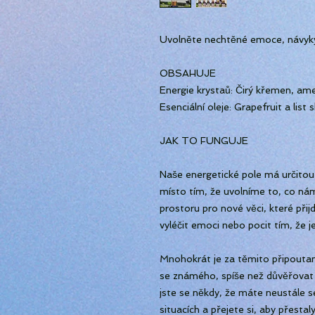
Uvolněte nechtěné emoce, návyky
OBSAHUJE
Energie krystaů: Čirý křemen, ame
Esenciální oleje: Grapefruit a list 
JAK TO FUNGUJE
Naše energetické pole má určitou 
místo tím, že uvolníme to, co nám 
prostoru pro nové věci, které při
vyléčit emoci nebo pocit tím, že je
Mnohokrát je za těmito připoutan
se známého, spíše než důvěřovat a
jste se někdy, že máte neustále s
situacích a přejete si, aby přesta