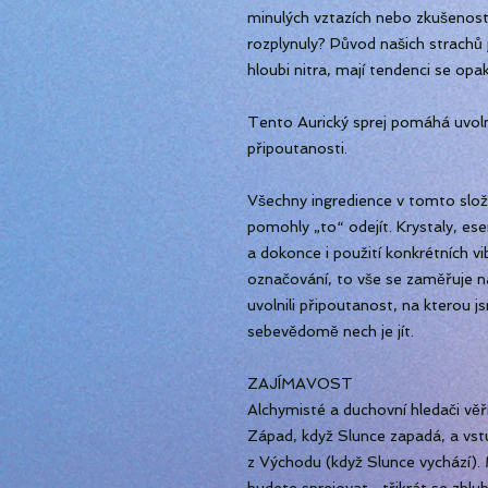
minulých vztazích nebo zkušenost
rozplynuly? Původ našich strachů j
hloubi nitra, mají tendenci se opa
Tento Aurický sprej pomáhá uvoln
připoutanosti.
Všechny ingredience v tomto slož
pomohly „to“ odejít. Krystaly, ese
a dokonce i použití konkrétních v
označování, to vše se zaměřuje n
uvolnili připoutanost, na kterou 
sebevědomě nech je jít.
ZAJÍMAVOST
Alchymisté a duchovní hledači věř
Západ, když Slunce zapadá, a vst
z Východu (když Slunce vychází).