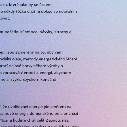
ech, které jako by se časem
e někdy těžké určit, a dokud se neuvolní z
kovat.
it nežádoucí emoce, návyky, strachy a
ení jsou zaměřeny na to, aby vám
nciální oleje, metody energetického léčení
ibrací fialové barvy během výroby a
a zpracování emocí a energií, abychom
jsme si zvykli, abychom konečně
í, že uvolňování energie jde směrem na
up nové energie do aurického pole přichází
 Možná budete chtít čelit Západu, než