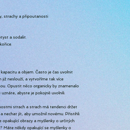
, strachy a připoutanosti
tyst a sodalit.
skořice.
kapacitu a objem. Často je čas uvolnit
již neslouží, a vytvoříme tak více
jdou. Opustit něco organicky by znamenalo
 uznáte, abyste je pokojně uvolnili.
ostmi strach a strach má tendenci držet
 nechat jít, aby umožnil novému. Přistihli
e opakující obrazy a myšlenky o určitých
ly? Máte někdy opakující se myšlenky o