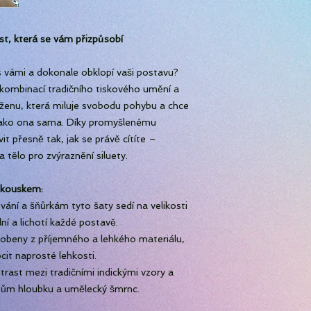
st, která se vám přizpůsobí
s vámi a dokonale obklopí vaši postavu?
 kombinací tradičního tiskového umění a
 ženu, která miluje svobodu pohybu a chce
ý jako ona sama. Díky promyšlenému
t přesně tak, jak se právě cítíte –
a tělo pro zvýraznění siluety.
 kouskem:
vání a šňůrkám tyto šaty sedí na velikosti
ní a lichotí každé postavě.
yrobeny z příjemného a lehkého materiálu,
cit naprosté lehkosti.
trast mezi tradičními indickými vzory a
tům hloubku a umělecký šmrnc.