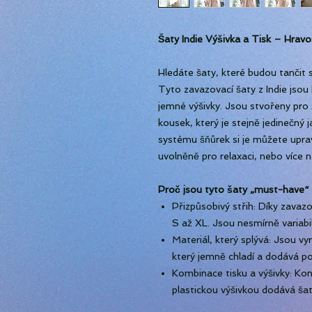
Šaty Indie Výšivka a Tisk – Hravo
Hledáte šaty, které budou tančit 
Tyto zavazovací šaty z Indie jsou
jemné výšivky. Jsou stvořeny pro
kousek, který je stejně jedinečn
systému šňůrek si je můžete upravi
uvolněně pro relaxaci, nebo více n
Proč jsou tyto šaty „must-have“
Přizpůsobivý střih: Díky zavazo
S až XL. Jsou nesmírně variabil
Materiál, který splývá: Jsou v
který jemně chladí a dodává po
Kombinace tisku a výšivky: Kon
plastickou výšivkou dodává ša