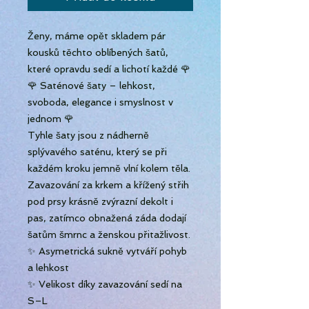
Ženy, máme opět skladem pár
kousků těchto oblíbených šatů,
které opravdu sedí a lichotí každé 🌹
🌹 Saténové šaty – lehkost,
svoboda, elegance i smyslnost v
jednom 🌹
Tyhle šaty jsou z nádherně
splývavého saténu, který se při
každém kroku jemně vlní kolem těla.
Zavazování za krkem a křížený střih
pod prsy krásně zvýrazní dekolt i
pas, zatímco obnažená záda dodají
šatům šmrnc a ženskou přitažlivost.
✨ Asymetrická sukně vytváří pohyb
a lehkost
✨ Velikost díky zavazování sedí na
S–L