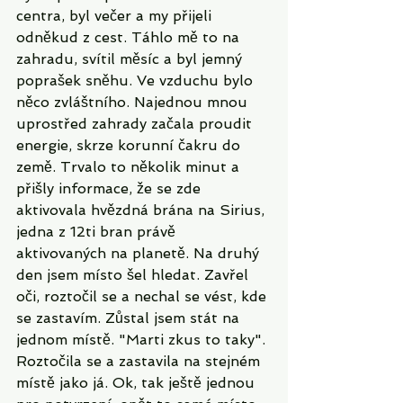
centra, byl večer a my přijeli 
odněkud z cest. Táhlo mě to na 
zahradu, svítil měsíc a byl jemný 
poprašek sněhu. Ve vzduchu bylo 
něco zvláštního. Najednou mnou 
uprostřed zahrady začala proudit 
energie, skrze korunní čakru do 
země. Trvalo to několik minut a 
přišly informace, že se zde 
aktivovala hvězdná brána na Sirius, 
jedna z 12ti bran právě 
aktivovaných na planetě. Na druhý 
den jsem místo šel hledat. Zavřel 
oči, roztočil se a nechal se vést, kde 
se zastavím. Zůstal jsem stát na 
jednom místě. "Marti zkus to taky". 
Roztočila se a zastavila na stejném 
místě jako já. Ok, tak ještě jednou 