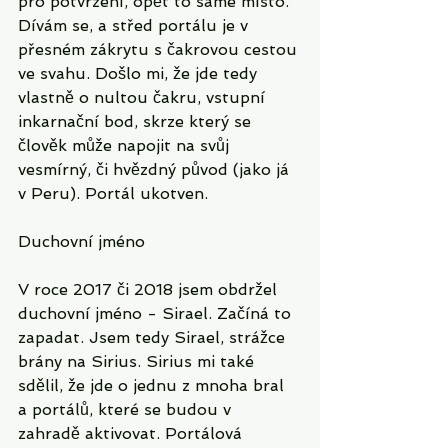
pro potvrzení, opět to samé místo. 
Dívám se, a střed portálu je v 
přesném zákrytu s čakrovou cestou 
ve svahu. Došlo mi, že jde tedy 
vlastně o nultou čakru, vstupní 
inkarnační bod, skrze který se 
člověk může napojit na svůj 
vesmírný, či hvězdný původ (jako já 
v Peru). Portál ukotven. 
Duchovní jméno
V roce 2017 či 2018 jsem obdržel 
duchovní jméno - Sirael. Začíná to 
zapadat. Jsem tedy Sirael, strážce 
brány na Sirius. Sirius mi také 
sdělil, že jde o jednu z mnoha bral 
a portálů, které se budou v 
zahradě aktivovat. Portálová 