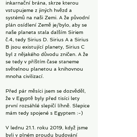
inkarnační brána, skrze kterou 
vstupujeme z jiných hvězd a 
systémů na naši Zemi. A že původní 
plán osídlení Země je/bylo, aby se 
naše planeta stala dalším Siriem 
č.4, tedy Sirius D. Sirius A a Sirius 
B jsou existující planety, Sirius C 
byl z nějakého důvodu zničen. A že 
se tedy v příštím čase staneme 
světelnou planetou a knihovnou 
mnoha civilizací. 
Před pár měsíci jsem se dozvěděl, 
že v Egyptě byly před tisíci lety 
první rozsáhlé slepičí líhně. Slepice 
mám tedy spojené s Egyptem :-)
V lednu 21.1. roku 2019, když jsme 
byli v plném proudu budování 