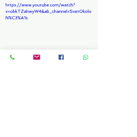
https://www.youtube.com/watch?
v=obkTZahwyW4&ab_channel=SvetOkolo
N%C3%A1s
Zobrazit vše
Nejnovější příspěvky