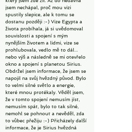
který jsem zde žil. Až do nedávna 
jsem nechápal, proč mou vizi 
spustily slepice, ale k tomu se 
dostanu později :-) Vize Egypta a 
života probíhala, já si uvědomoval 
souvislosti a spojení s mým 
nynějším životem a lidmi, vize se 
prohlubovala, vedlo mě to dál... 
nebo výš a následně se mi otevřelo 
okno a spojení s planetou Sirius. 
Obdržel jsem informace, že jsem se 
napojil na svůj hvězdný původ. Bylo 
to velmi silné světlo a energie, 
které mnou protékaly. Věděl jsem, 
že v tomto spojení nemusím jíst, 
nemusím spát, bylo to tak silné, 
nemohl se pohnout a nevěděl, zda 
to vůbec přežiju :-) Přicházely další 
informace, že je Sirius hvězdná 