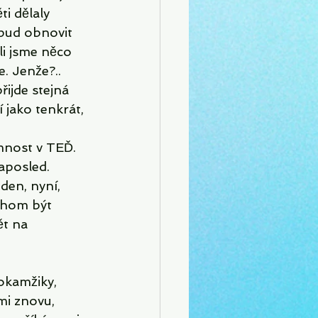
ti dělaly 
opud obnovit 
i jsme něco 
. Jenže?.. 
řijde stejná 
 jako tenkrát, 
mnost v TEĎ. 
aposled. 
den, nyní, 
chom být 
ět na 
okamžiky, 
mi znovu, 