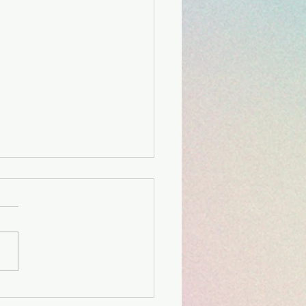
a přínosy ceremoniálního
: náklady na ceremoniální