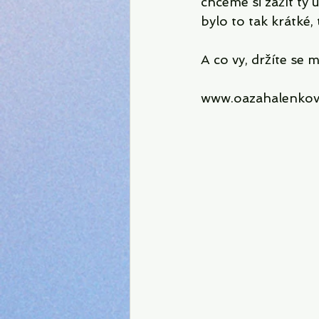
chceme si zažít ty
bylo to tak krátké,
A co vy, držíte se 
www.oazahalenkovi