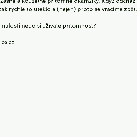
 úžasné a kouzelné přítomné okamžiky. Když odcházím
 tak rychle to uteklo a (nejen) proto se vracíme zpět.
minulosti nebo si užíváte přítomnost?
ce.cz