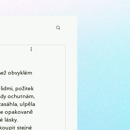
 než obvyklém 
lidmi, požitek 
někdy ochutnám, 
asáhla, ulpěla 
íme opakovaně 
é lásky. 
koupit stejné 