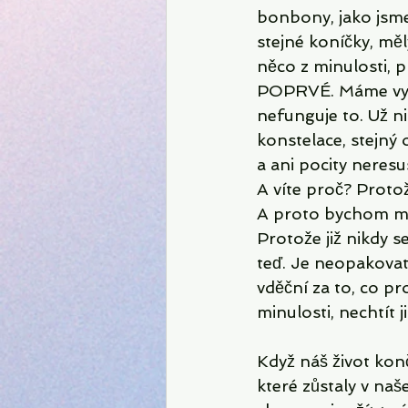
bonbony, jako jsme 
stejné koníčky, mě
něco z minulosti, 
POPRVÉ. Máme vytvo
nefunguje to. Už ni
konstelace, stejný o
a ani pocity neresu
A víte proč? Proto
A proto bychom mě
Protože již nikdy 
teď. Je neopakovat
vděční za to, co pr
minulosti, nechtít j
Když náš život kon
které zůstaly v naš