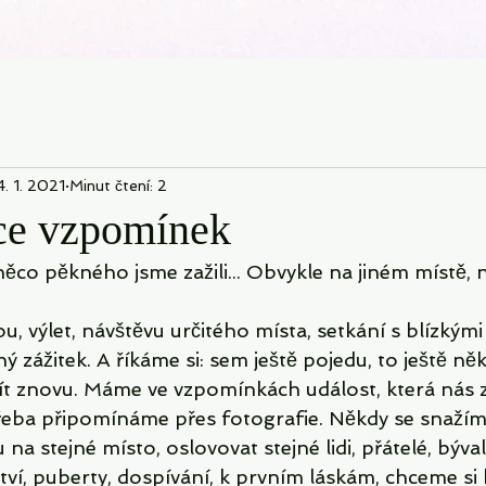
4. 1. 2021
Minut čtení: 2
ce vzpomínek
něco pěkného jsme zažili... Obvykle na jiném místě,
u, výlet, návštěvu určitého místa, setkání s blízkými 
 jiný zážitek. A říkáme si: sem ještě pojedu, to ještě 
žít znovu. Máme ve vzpomínkách událost, která nás z
i třeba připomínáme přes fotografie. Někdy se snaž
na stejné místo, oslovovat stejné lidi, přátelé, býval
ví, puberty, dospívání, k prvním láskám, chceme si 