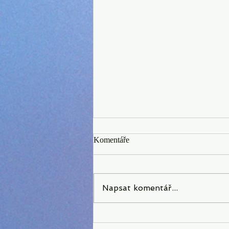
Komentáře
Napsat komentář...
Objevte naši Portálovou zahradu
na Kudy z nudy