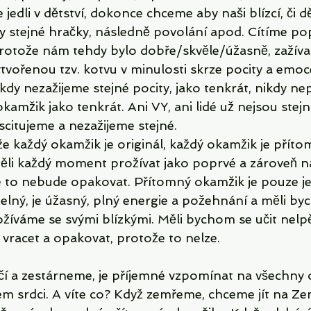
jedli v dětství, dokonce chceme aby naši blízcí, či dě
ly stejné hračky, následně povolání apod. Cítíme p
protože nám tehdy bylo dobře/skvěle/úžasně, zažíval
řenou tzv. kotvu v minulosti skrze pocity a emoce
kdy nezažijeme stejné pocity, jako tenkrát, nikdy nep
kamžik jako tenkrát. Ani VY, ani lidé už nejsou stejní
scitujeme a nezažijeme stejné. 
že každý okamžik je originál, každý okamžik je příto
li každý moment prožívat jako poprvé a zároveň n
se to nebude opakovat. Přítomný okamžik je pouze je
elný, je úžasný, plný energie a požehnání a měli by
ožíváme se svými blízkými. Měli bychom se učit nelp
i vracet a opakovat, protože to nelze. 
čí a zestárneme, je příjemné vzpomínat na všechny 
em srdci. A víte co? Když zemřeme, chceme jít na Ze