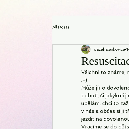
All Posts
oazahalenkovice
1
Resuscita
Všichni to známe, 
:-)
Může jít o dovoleno
z chuti, či jakýkoli
udělám, chci to za
v nás a občas si j
jezdit na dovolenou 
Vracíme se do dětst