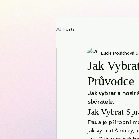
All Posts
Lucie Poláchová
9
Jak Vybra
Průvodce
Jak vybrat a nosit
sběratele.
Jak Vybrat Sp
Paua je přírodní ma
jak vybrat šperky,
Zvažujte své b