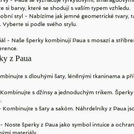
e si barvy, které se shodují s vaším typem vzhledu.
sobní styl - Nabízíme jak jemné geometrické tvary, t
 Vyberte si podle svého stylu.
iál - Naše šperky kombinují Paua s mosazí a stříbre
erence.
ky z Paua
mbinujte s dlouhými šaty, léněnými tkaninama a př
- Kombinujte s džínsy a jednoduchým trikem. Šperky 
.
 - Kombinujte s šaty a sakóm. Náhrdelníky z Paua j
yl - Noste šperky z Paua jako symbol intuice a ochra
nými materiály.