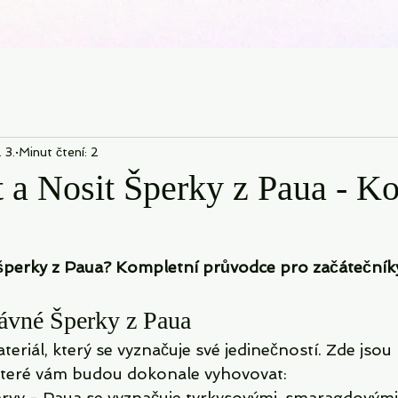
. 3.
Minut čtení: 2
t a Nosit Šperky z Paua - K
 šperky z Paua? Kompletní průvodce pro začátečníky
rávné Šperky z Paua
teriál, který se vyznačuje své jedinečností. Zde jsou 
 které vám budou dokonale vyhovovat:
arvy - Paua se vyznačuje tyrkysovými, smaragdovými 