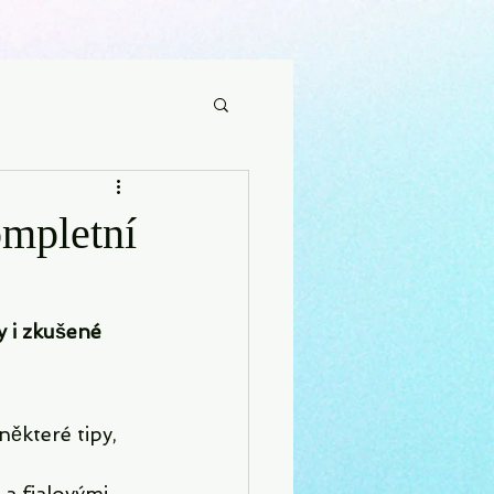
ompletní
 i zkušené 
některé tipy, 
a fialovými 