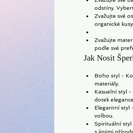
odstíny. Vybert
Zvažujte své o
organické kusy.
Zvažujte mater
podle své pref
Jak Nosit Šper
Boho styl - Ko
materiály.
Kasuelní styl 
dotek elegance
Elegantní styl
volbou.
Spirituální st
s jinými přírod