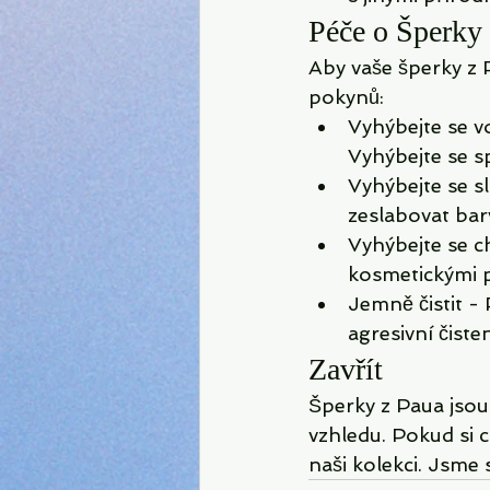
Péče o Šperky
Aby vaše šperky z 
pokynů:
Vyhýbejte se v
Vyhýbejte se s
Vyhýbejte se 
zeslabovat bar
Vyhýbejte se c
kosmetickými p
Jemně čistit -
agresivní čiste
Zavřít
Šperky z Paua jsou
vzhledu. Pokud si 
naši kolekci. Jsme s