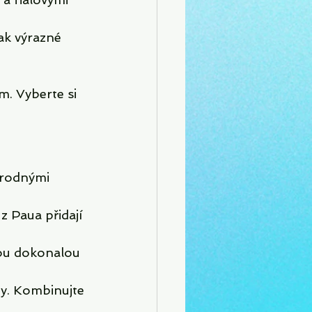
ak výrazné 
m. Vyberte si 
írodnými 
z Paua přidají 
sou dokonalou 
ny. Kombinujte 