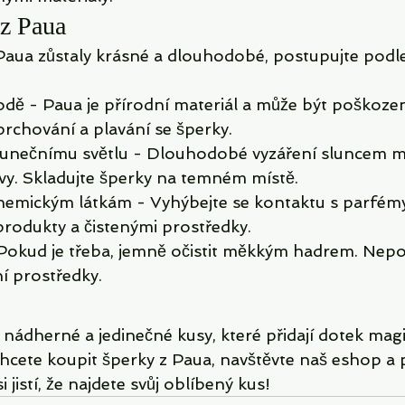
 z Paua
Paua zůstaly krásné a dlouhodobé, postupujte podle
odě - Paua je přírodní materiál a může být poškozen
prchování a plavání se šperky.
slunečnímu světlu - Dlouhodobé vyzáření sluncem m
vy. Skladujte šperky na temném místě.
hemickým látkám - Vyhýbejte se kontaktu s parfémy
rodukty a čistenými prostředky.
 Pokud je třeba, jemně očistit měkkým hadrem. Nepo
ní prostředky.
 nádherné a jedinečné kusy, které přidají dotek mag
chcete koupit šperky z Paua, navštěvte naš eshop a
i jistí, že najdete svůj oblíbený kus!