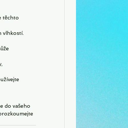
 těchto 
 vlhkostí. 
ůže 
, 
užívejte 
ie do vašeho 
 prozkoumejte 