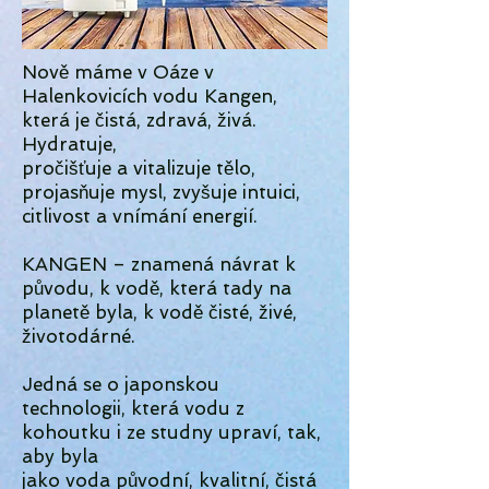
Nově máme v Oáze v
Halenkovicích vodu Kangen,
která je čistá, zdravá, živá.
Hydratuje,
pročišťuje a vitalizuje tělo,
projasňuje mysl, zvyšuje intuici,
citlivost a vnímání energií.
KANGEN – znamená návrat k
původu, k vodě, která tady na
planetě byla, k vodě čisté, živé,
životodárné.
Jedná se o japonskou
technologii, která vodu z
kohoutku i ze studny upraví, tak,
aby byla
jako voda původní, kvalitní, čistá