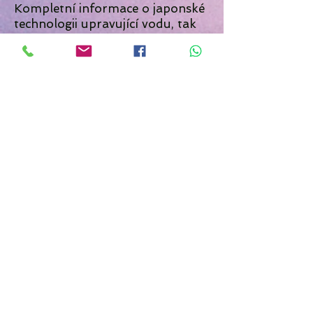
Kompletní informace o japonské
technologii upravující vodu, tak
jako i její pořízení, vám rádi
zprostředkujeme. Šíření a sdílení
pravého zdraví nás naplňuje, baví
a dává nám obrovský
smysl.
Změň svou vodu, změníš svůj
život! :-)