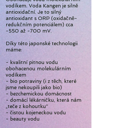
vodíkem. Voda Kangen je silně
antioxidační. Je to silný
antioxidant s ORP (oxidačně-
redukčním potenciálem) cca
-550 až -700 mV.
Díky této japonské technologii
máme:
- kvalitní pitnou vodu
obohacenou molekulárním
vodíkem
- bio potraviny (i z těch, které
jsme nekoupili jako bio)
- bezchemickou domácnost
- domácí lékárničku, která nám
„teče z kohoutku“
- čistou kojeneckou vodu
- beauty vodu