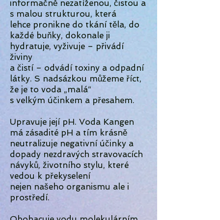
informačně nezatíženou, čistou a
s malou strukturou, která
lehce pronikne do tkání těla, do
každé buňky, dokonale ji
hydratuje, vyživuje – přivádí
živiny
a čistí – odvádí toxiny a odpadní
látky. S nadsázkou můžeme říct,
že je to voda „malá“
s velkým účinkem a přesahem.
Upravuje její pH. Voda Kangen
má zásadité pH a tím krásně
neutralizuje negativní účinky a
dopady nezdravých stravovacích
návyků, životního stylu, které
vedou k překyselení
nejen našeho organismu ale i
prostředí.
Obohacuje vodu molekulárním