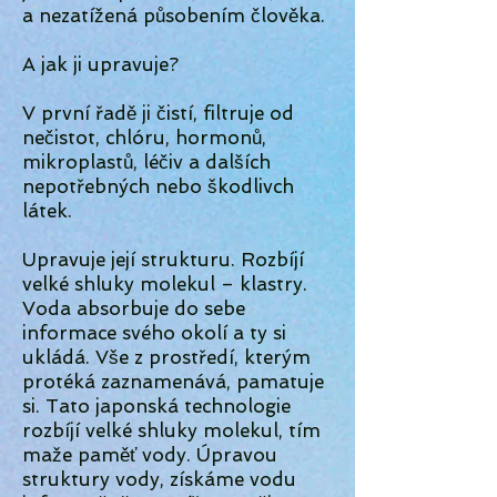
a nezatížená působením člověka.
A jak ji upravuje?
V první řadě ji čistí, filtruje od
nečistot, chlóru, hormonů,
mikroplastů, léčiv a dalších
nepotřebných nebo škodlivch
látek.
Upravuje její strukturu. Rozbíjí
velké shluky molekul – klastry.
Voda absorbuje do sebe
informace svého okolí a ty si
ukládá. Vše z prostředí, kterým
protéká zaznamenává, pamatuje
si. Tato japonská technologie
rozbíjí velké shluky molekul, tím
maže paměť vody. Úpravou
struktury vody, získáme vodu