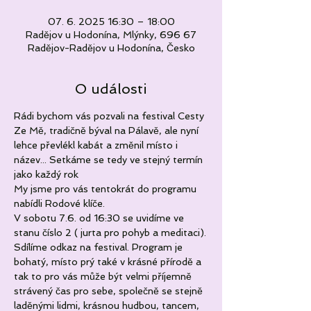
07. 6. 2025 16:30 – 18:00
Radějov u Hodonína, Mlýnky, 696 67
Radějov-Radějov u Hodonína, Česko
O události
Rádi bychom vás pozvali na festival Cesty 
Ze Mě, tradičně býval na Pálavě, ale nyní 
lehce převlékl kabát a změnil místo i 
název... Setkáme se tedy ve stejný termín 
jako každý rok
My jsme pro vás tentokrát do programu 
nabídli Rodové klíče. 
V sobotu 7.6. od 16:30 se uvidíme ve 
stanu číslo 2 ( jurta pro pohyb a meditaci).
Sdílíme odkaz na festival. Program je 
bohatý, místo prý také v krásné přírodě a 
tak to pro vás může být velmi příjemně 
strávený čas pro sebe, společně se stejně 
laděnými lidmi, krásnou hudbou, tancem, 