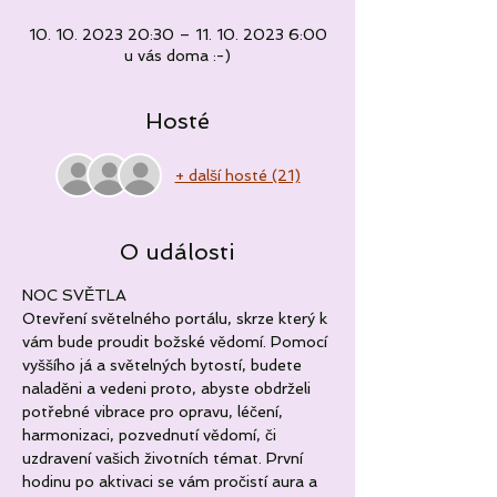
10. 10. 2023 20:30 – 11. 10. 2023 6:00
u vás doma :-)
Hosté
+ další hosté (21)
O události
NOC SVĚTLA
Otevření světelného portálu, skrze který k 
vám bude proudit božské vědomí. Pomocí 
vyššího já a světelných bytostí, budete 
naladěni a vedeni proto, abyste obdrželi 
potřebné vibrace pro opravu, léčení, 
harmonizaci, pozvednutí vědomí, či 
uzdravení vašich životních témat. První 
hodinu po aktivaci se vám pročistí aura a 