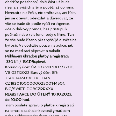
obdržíte požehnání, další část už bude 
řízena z vyšších sfér a poběží až do rána. 
Nemusíte nic řešit, nic směrovat, ani řídit, 
jen se otevřít, odevzdat a důvěřovat, že 
vše se bude dít podle vyšší inteligence.
Jde o dálkový přenos, bez přístupu k 
počítači nebo telefonu, tedy offline. Tzn. 
že vše bude řízeno přes vyšší já a světelné 
bytosti. Vy obdržíte pouze instrukce, jak 
se na meditaci připravit a naladit. 
Přihlášení úhradou platby a registrací:
 330 Kč / 13€
Příspěvek:
Korunový účet ČR: 1026187007/2700, 
VS 02112022 Eurový účet SR: 
2500144501/8330, IBAN 
CZ1820100000002500144501, 
BIC/SWIFT: FIOBCZPPXXX
REGISTARCE DO ÚTERÝ 10.10.2023, 
do 10:00 hod.
 nám pošlete zprávu o platbě k registraci 
na email: oazahalenkovice@gmail.com 