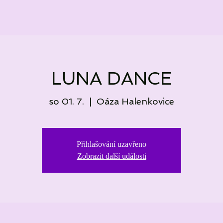
LUNA DANCE
so 01. 7.
  |  
Oáza Halenkovice
Přihlašování uzavřeno
Zobrazit další události