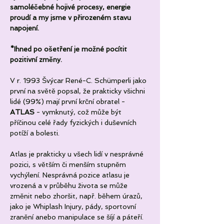
samoléčebné hojivé procesy, energie 
proudí a my jsme v přirozeném stavu 
napojení.
*Ihned po ošetření je možné pocítit 
pozitivní změny.
V r. 1993 Švýcar René-C. Schümperli jako 
první na světě popsal, že prakticky všichni 
lidé (99%) mají první krční obratel - 
ATLAS
 - vymknutý, což může být 
příčinou celé řady fyzických i duševních 
potíží a bolesti.
Atlas je prakticky u všech lidí v nesprávné 
pozici, s větším či menším stupněm 
vychýlení. Nesprávná pozice atlasu je 
vrozená a v průběhu života se může 
změnit nebo zhoršit, např. během úrazů, 
jako je Whiplash Injury, pády, sportovní 
zranění anebo manipulace se šíjí a páteří.