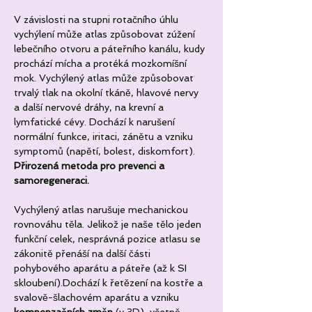
V závislosti na stupni rotačního úhlu 
vychýlení může atlas způsobovat zúžení 
lebečního otvoru a páteřního kanálu, kudy 
prochází mícha a protéká mozkomíšní 
mok. Vychýlený atlas může způsobovat 
trvalý tlak na okolní tkáně, hlavové nervy 
a další nervové dráhy, na krevní a 
lymfatické cévy. Dochází k narušení 
normální funkce, iritaci, zánětu a vzniku 
symptomů (napětí, bolest, diskomfort).
Přirozená metoda pro prevenci a 
samoregeneraci.
Vychýlený atlas narušuje mechanickou 
rovnováhu těla. Jelikož je naše tělo jeden 
funkční celek, nesprávná pozice atlasu se 
zákonitě přenáší na další části 
pohybového aparátu a páteře (až k SI 
skloubení).Dochází k řetězení na kostře a 
svalově-šlachovém aparátu a vzniku 