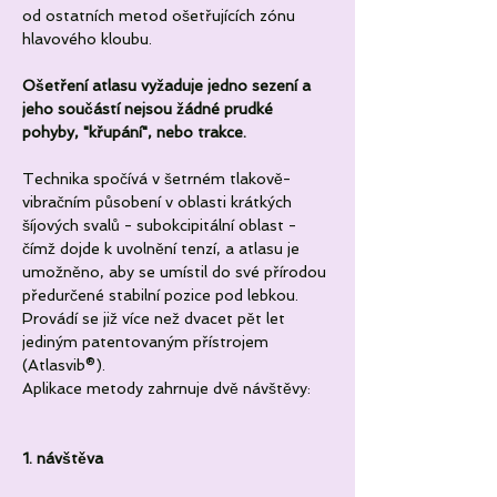
od ostatních metod ošetřujících zónu 
hlavového kloubu.
Ošetření atlasu vyžaduje jedno sezení a 
jeho součástí nejsou žádné prudké 
pohyby, "křupání", nebo trakce.
Technika spočívá v šetrném tlakově-
vibračním působení v oblasti krátkých 
šíjových svalů - subokcipitální oblast - 
čímž dojde k uvolnění tenzí, a atlasu je 
umožněno, aby se umístil do své přírodou 
předurčené stabilní pozice pod lebkou. 
Provádí se již více než dvacet pět let 
jediným patentovaným přístrojem 
(Atlasvib®).
Aplikace metody zahrnuje dvě návštěvy:
1. návštěva 