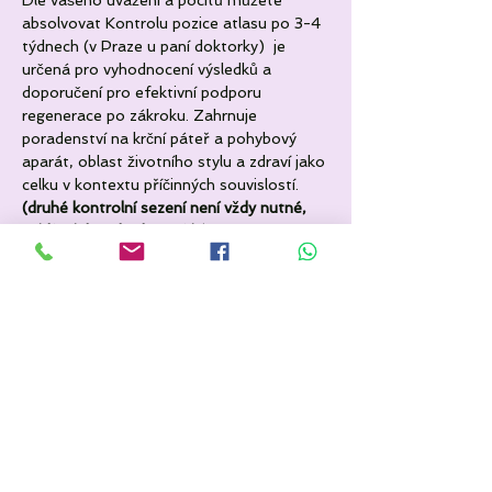
Dle vašeho uvážení a pocitů můžete 
absolvovat Kontrolu pozice atlasu po 3-4 
týdnech (v Praze u paní doktorky)  je 
určená pro vyhodnocení výsledků a 
doporučení pro efektivní podporu 
regenerace po zákroku. Zahrnuje 
poradenství na krční páteř a pohybový 
aparát, oblast životního stylu a zdraví jako 
celku v kontextu příčinných souvislostí. 
(druhé kontrolní sezení není vždy nutné, 
uvidíte jak to budete cítit)
Více informací si můžete přečíst na 
oficiálním webu 
http://atlasprofilax.net/cz/index.html
Anebo v knihách pana René-C. 
Schümperli - Vysvobození  (přeložena do 
češtiny), či jiných v cizích jazycích
Termín je na sobotu 28.6. a neděli 29.6. 