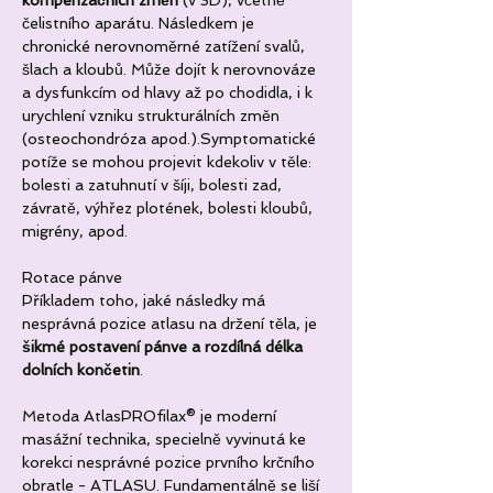
kompenzačních změn
 (v 3D), včetně 
čelistního aparátu. Následkem je 
chronické nerovnoměrné zatížení svalů, 
šlach a kloubů. Může dojít k nerovnováze 
a dysfunkcím od hlavy až po chodidla, i k 
urychlení vzniku strukturálních změn 
(osteochondróza apod.).Symptomatické 
potíže se mohou projevit kdekoliv v těle: 
bolesti a zatuhnutí v šíji, bolesti zad, 
závratě, výhřez plotének, bolesti kloubů, 
migrény, apod.
Rotace pánve
Příkladem toho, jaké následky má 
nesprávná pozice atlasu na držení těla, je 
šikmé postavení pánve a rozdílná délka 
dolních končetin
.
Metoda AtlasPROfilax® je moderní 
masážní technika, specielně vyvinutá ke 
korekci nesprávné pozice prvního krčního 
obratle - ATLASU. Fundamentálně se liší 