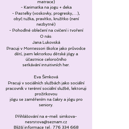
matrace)
- Karimatka na jogu + deka
- Pastelky (voskovky, progresky,…),
obyč.tužka, pravítko, kružítko (není
nezbytné)
- Pohodlné oblečení na cvičení i tvoření
O nás:
Jana Lukovská
Pracuji v Montessori školce jako průvodce
dětí, jsem lektorkou dětské jógy a
účastnice celoročního
setkávání intuitivních her.
Eva Šimková
Pracuji v sociálních službách jako sociální
pracovník v terénní sociální službě, lektoruji
prožitkovou
jógu se zaměřením na čakry a jógu pro
seniory.
Přihlášování na e-meil: simkova-
nesrstova@seznam.cz
Bližší informace tel.: 776 334 668