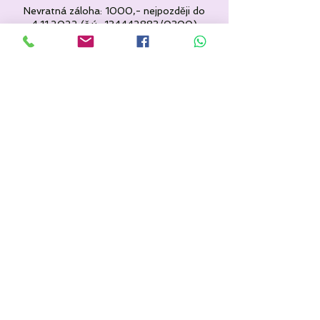
Nevratná záloha: 1000,- nejpozději do
4.11.2022 (č.ú.: 134442883/0300)
Sdílet událost
Popis akce níže