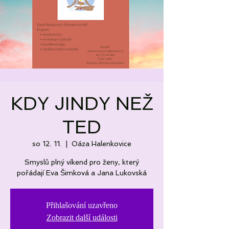
KDY JINDY NEŽ
TED
so 12. 11.
  |  
Oáza Halenkovice
Smyslů plný víkend pro ženy, který
pořádají Eva Šimková a Jana Lukovská
Přihlašování uzavřeno
Zobrazit další události