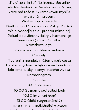
„Pojďme si hrát!“ Na hranice vlastního
těla. Na vlastní kůži. Na vlastní oči. V těle,
které má radost. S usměvavou myslí a
otevřeným srdcem.
Workschop o čakrách:
Podle jogínské tradice jsou čakry důležitá
místa ovládající tělo i prostor mimo něj.
Pokud jsou všechny čakry v harmonii, je
harmonický i život člověka.
Prožitková jóga:
Jóga je vše, co děláme vědomě.
Mandaly:
Tvořením mandaly můžeme najít cestu
k sobě, abychom si byli více vědomí toho,
kdo jsme a jaký je smysl našeho života.
Harmonogram:
Sobota:
9:00 Zahájení
10:00 Seznamovací sdílecí kruh
10:30 Intuitivní hraní
13:00 Oběd (vegetariánský)
14:00–15:00 Individuální relaxace