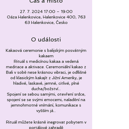
Čas a místo
27. 7. 2024 17:00 – 19:00
Oáza Halenkovice, Halenkovice 400, 763
63 Halenkovice, Česko
O události
Kakaová ceremonie s balijským posvátným
kakaem
Rituál s medicínou kakaa a vedená
meditace a aktivace. Ceremoniální kakao z
Bali v sobě nese krásnou vibraci, je odllišné
od klasickým kakajít z Jižní Ameriky, je
hladivé, laskavé, jemné, citlivé, plné
ducha/božství...
Spojení se sebou samými, otevření srdce,
spojení se se svými emocemi, naladění na
jemnohmotné vnímání, komunikace s
vyšším já...
Rituál můžete krásně inegrovat pobytem v
portálové zahradě