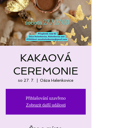
KAKAOVÁ
CEREMONIE
so 27. 7.
  |  
Oáza Halenkovice
Přihlašování uzavřeno
Zobrazit další události