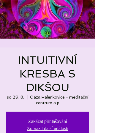
INTUITIVNÍ
KRESBA S
DIKŠOU
so 29. 8.
  |  
Oáza Halenkovice - meditační
centrum a p
Zakázat přihlašování
Zobrazit další události