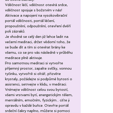
Vděčnost léčí, vděčnost otevírá srdce, 
vděčnost spojuje s božstvím v nás!
Aktivace a napojení na vysokovibrační 
portál vděčnosti, portál léčení, 
propouštění, odpouštění, otevření dvěří 
poli zázraků.
Je vhodné se celý den již lehce ladit na 
večerní meditaci, držet vědomí toho, že 
se bude dít a tím si otevírat brány ke 
všemu, co se pro vás následně v průběhu 
meditace plně aktivuje. 
Pro samotnou meditaci si vytvořte 
příjemný prostor, zapalte svíčky, vonnou 
tyčinku, vytvořtě si oltář, přizvěte 
krystaly, požádejte si podpůrné bytosti o 
asistenci, setrvejte v klidu, v meditaci. 
Vnímejte vděčnost celou svou bytostí, 
všemi vrstvami bytí, energetickým tělem, 
mentálním, emočním, fyzickým... ciťte ji 
opravdu v každé buňce. Otevřte portál 
srdeční čakry naplno, můžete si pomoci 