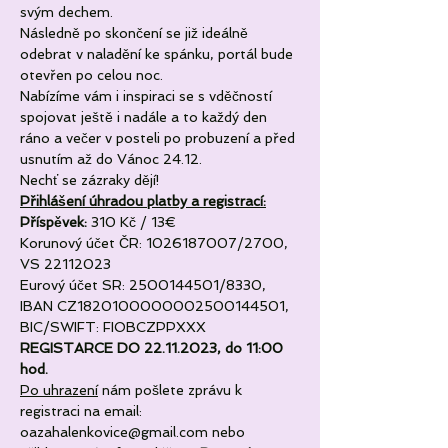
svým dechem.
Následně po skončení se již ideálně 
odebrat v naladění ke spánku, portál bude 
otevřen po celou noc.
Nabízíme vám i inspiraci se s vděčností 
spojovat ještě i nadále a to každý den 
ráno a večer v posteli po probuzení a před 
usnutím až do Vánoc 24.12.
Nechť se zázraky dějí!
Přihlášení úhradou platby a registrací:
Příspěvek:
 310 Kč / 13€
Korunový účet ČR: 1026187007/2700, 
VS 22112023
Eurový účet SR: 2500144501/8330, 
IBAN CZ1820100000002500144501, 
BIC/SWIFT: FIOBCZPPXXX
REGISTARCE DO 22.11.2023, do 11:00 
hod.
Po uhrazení
 nám pošlete zprávu k 
registraci na email: 
oazahalenkovice@gmail.com nebo 