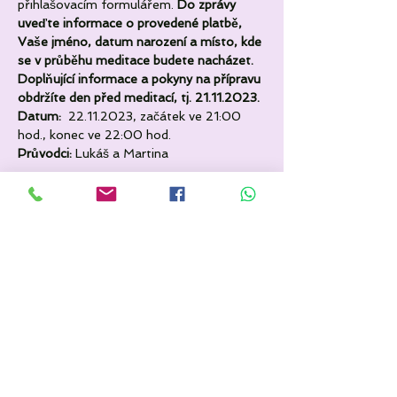
přihlašovacím formulářem. 
Do zprávy 
uveďte informace o provedené platbě, 
Vaše jméno, datum narození a místo, kde 
se v průběhu meditace budete nacházet.
Doplňující informace a pokyny na přípravu 
obdržíte den před meditací, tj. 21.11.2023.
Datum: 
 22.11.2023, začátek ve 21:00 
hod., konec ve 22:00 hod.
Průvodci:
 Lukáš a Martina
Sdílet událost
Popis akce níže