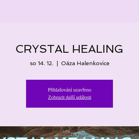
CRYSTAL HEALING
so 14. 12.
  |  
Oáza Halenkovice
Přihlašování uzavřeno
Zobrazit další události