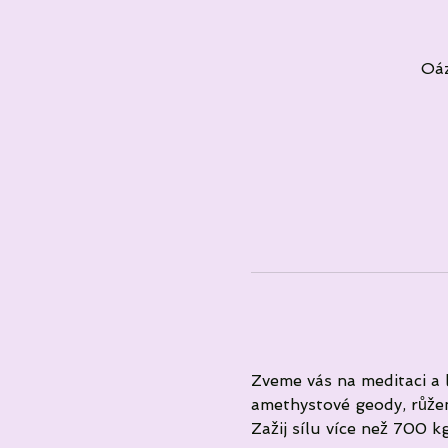
Oáz
Zveme vás na meditaci a l
amethystové geody, růžení
Zažij sílu více než 700 kg