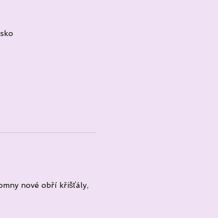
esko
mny nové obří křišťály, 