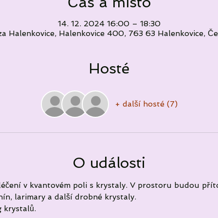
Čas a místo
14. 12. 2024 16:00 – 18:30
a Halenkovice, Halenkovice 400, 763 63 Halenkovice, Č
Hosté
+ další hosté (7)
O události
éčení v kvantovém poli s krystaly. V prostoru budou příto
n, larimary a další drobné krystaly.
 krystalů.