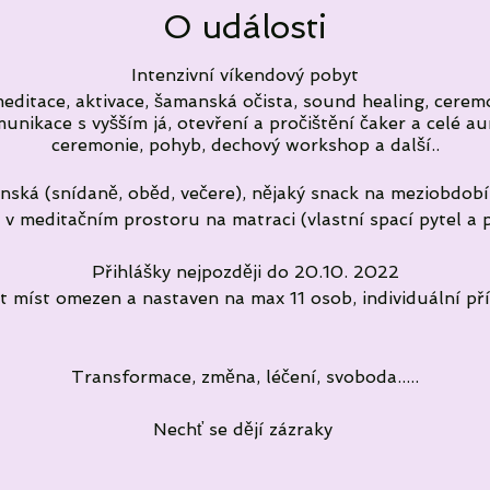
O události
Intenzivní víkendový pobyt
meditace, aktivace, šamanská očista, sound healing, cere
unikace s vyšším já, otevření a pročištění čaker a celé a
ceremonie, pohyb, dechový workshop a další..
nská (snídaně, oběd, večere), nějaký snack na meziobdobí 
v meditačním prostoru na matraci (vlastní spací pytel a 
Přihlášky nejpozději do 20.10. 2022
t míst omezen a nastaven na max 11 osob, individuální pří
Transformace, změna, léčení, svoboda.....
Nechť se dějí zázraky