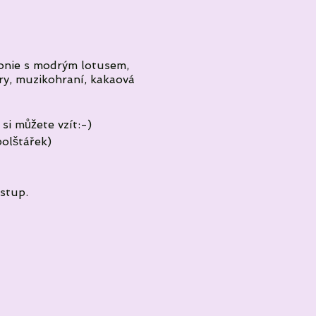
monie s modrým lotusem,
ury, muzikohraní, kakaová
si můžete vzít:-)
polštářek)
stup.