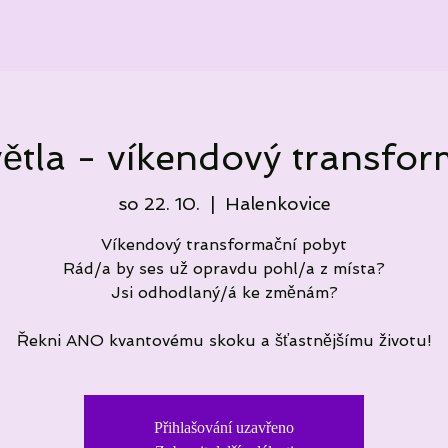
ětla - víkendový transfo
so 22. 10.
  |  
Halenkovice
Víkendový transformační pobyt
Rád/a by ses už opravdu pohl/a z místa?
Jsi odhodlaný/á ke změnám?
Přihlašování uzavřeno