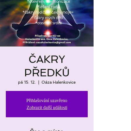
ČAKRY
PŘEDKŮ
pá 15. 12.
  |  
Oáza Halenkovice
Přihlašování uzavřeno
Zobrazit další události