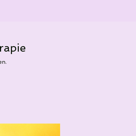
rapie
en.