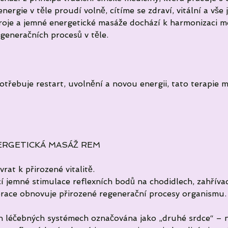
ergie v těle proudí volně, cítíme se zdraví, vitální a vše 
troje a jemné energetické masáže dochází k harmonizaci me
generačních procesů v těle.
 potřebuje restart, uvolnění a novou energii, tato terapie
ERGETICKÁ MASÁŽ REM
rat k přirozené vitalitě.
í jemné stimulace reflexních bodů na chodidlech, zahříva
brace obnovuje přirozené regenerační procesy organismu.
ích léčebných systémech označována jako „druhé srdce“ – 