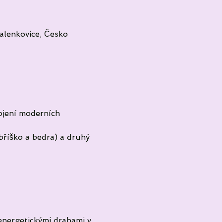
lenkovice, Česko
pojení moderních 
 bříško a bedra) a druhý 
 energetickými drahami v 