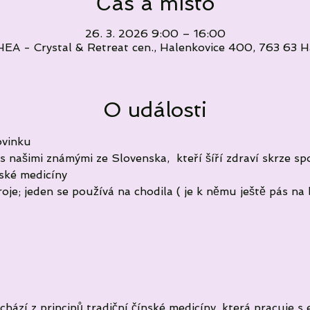
Čas a místo
26. 3. 2026 9:00 – 16:00
 - Crystal & Retreat cen., Halenkovice 400, 763 63 Ha
O události
ovinku 
s našimi známými ze Slovenska,  kteří šíří zdraví skrze s
nské medicíny 
troje; jeden se používá na chodila ( je k němu ještě pás na
ychází z principů tradiční čínské medicíny, která pracuje s