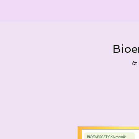
Bioe
čt