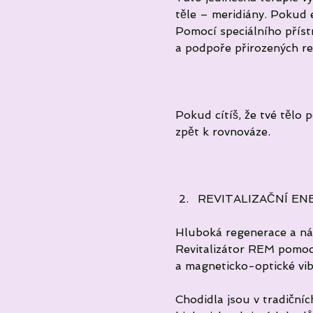
těle – meridiány. Pokud en
‎Pomocí speciálního přís
a podpoře přirozených re
‎Pokud cítíš, že tvé tělo
zpět k rovnováze.
REVITALIZAČNÍ EN
‎Hluboká regenerace a náv
‎Revitalizátor REM pomoc
a magneticko-optické vi
‎Chodidla jsou v tradičn