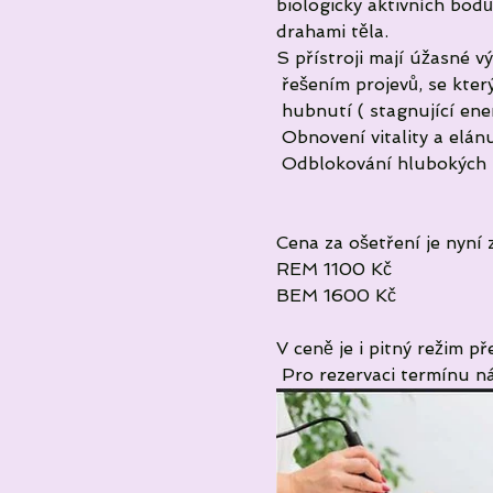
biologicky aktivních bodů
drahami těla.
S přístroji mají úžasné v
 řešením projevů, se kter
‎ hubnutí ( stagnující ene
 Obnovení vitality a elán
 Odblokování hlubokých b
Cena za ošetření je nyní z
REM 1100 Kč 
BEM 1600 Kč 
V ceně je i pitný režim p
‎ Pro rezervaci termínu n