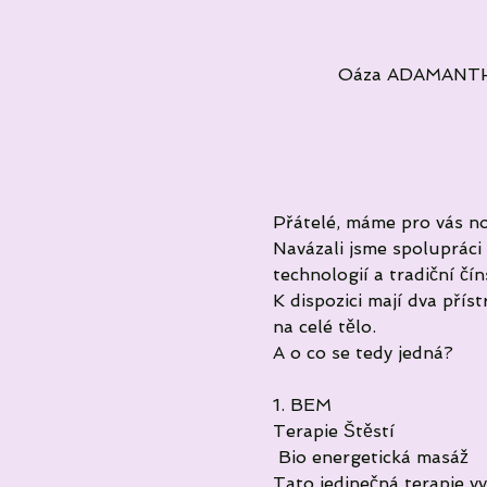
Oáza ADAMANTHEA
Přátelé, máme pro vás n
Navázali jsme spolupráci 
technologií a tradiční čí
K dispozici mají dva přís
na celé tělo.
A o co se tedy jedná?
1. BEM 
Terapie Štěstí 
‎ Bio energetická masáž 
‎Tato jedinečná terapie v