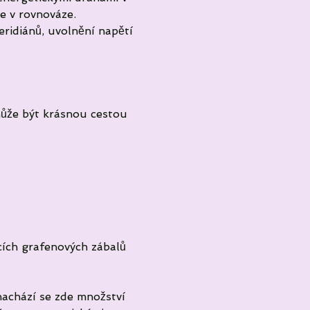
je v rovnováze.
ridiánů, uvolnění napětí 
 může být krásnou cestou 
cích grafenových zábalů 
nachází se zde množství 