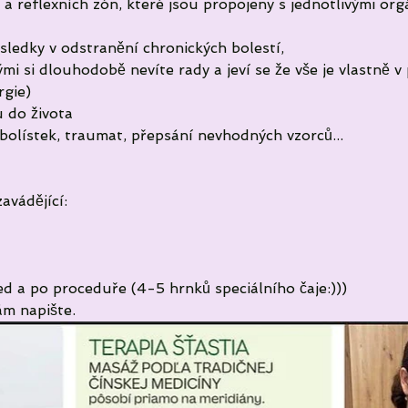
 a reflexních zón, které jsou propojeny s jednotlivými org
ýsledky v odstranění chronických bolestí,
ými si dlouhodobě nevíte rady a jeví se že vše je vlastně 
rgie)
u do života 
olístek, traumat, přepsání nevhodných vzorců...
avádějící:
řed a po proceduře (4-5 hrnků speciálního čaje:)))
ám napište.