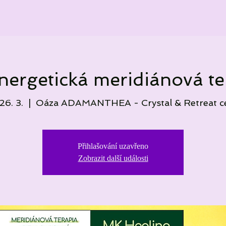
nergetická meridiánová te
 26. 3.
  |  
Oáza ADAMANTHEA - Crystal & Retreat c
Přihlašování uzavřeno
Zobrazit další události