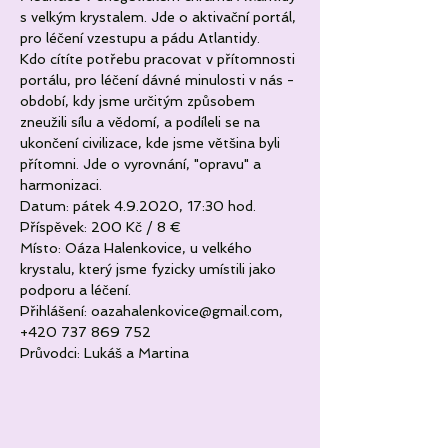
s velkým krystalem. Jde o aktivační portál, 
pro léčení vzestupu a pádu Atlantidy.
Kdo cítíte potřebu pracovat v přítomnosti 
portálu, pro léčení dávné minulosti v nás - 
období, kdy jsme určitým způsobem 
zneužili sílu a vědomí, a podíleli se na 
ukončení civilizace, kde jsme většina byli 
přítomni. Jde o vyrovnání, "opravu" a 
harmonizaci.
Datum: pátek 4.9.2020, 17:30 hod.
Příspěvek: 200 Kč / 8 €
Místo: Oáza Halenkovice, u velkého 
krystalu, který jsme fyzicky umístili jako 
podporu a léčení.
Přihlášení: oazahalenkovice@gmail.com, 
+420 737 869 752
Průvodci: Lukáš a Martina