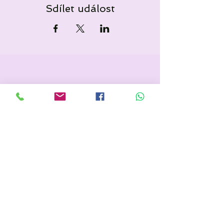
Sdílet událost
Popis akce níže