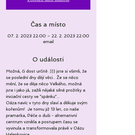
Čas a místo
07. 2. 2023 22:00 – 22. 2. 2023 22:00
email
O události
Možná, či dost určitě :))) jste si všimli, že 
se poslední dny dějí věci... Že se něco 
mění, že se děje něco Velkého, možná 
jste i jako já, zažili nějaké silné prožitky a 
iniciační cesty ve "spánku"...
Oáza navíc v tyto dny slaví a děkuje svým 
kořenům!  Je tomu již 13 let, co naše 
pramatka, Péče o duši - alternativní 
centrum vznikla a postupem času se 
vyvinula a transformovala právě v Oázu 
Halenkovice.