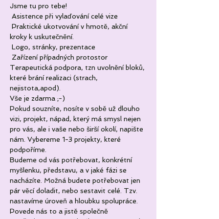
Jsme tu pro tebe!
 Asistence při vylaďování celé vize
 Praktické ukotvování v hmotě, akční 
kroky k uskutečnění.
 Logo, stránky, prezentace
 Zařízení případných protostor
Terapeutická podpora, tzn uvolnění bloků, 
které brání realizaci (strach, 
nejistota,apod).
Vše je zdarma ;-)
Pokud souzníte, nosíte v sobě už dlouho 
vizi, projekt, nápad, který má smysl nejen 
pro vás, ale i vaše nebo širší okolí, napište 
nám. Vybereme 1-3 projekty, které 
podpoříme.
Budeme od vás potřebovat, konkrétní 
myšlenku, představu, a v jaké fázi se 
nacházíte. Možná budete potřebovat jen 
pár věcí doladit, nebo sestavit celé. Tzv. 
nastavíme úroveň a hloubku spolupráce. 
Povede nás to a jistě společně 