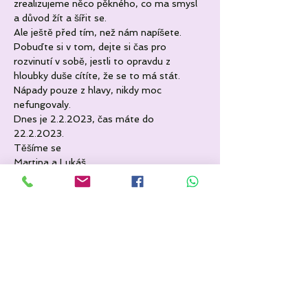
zrealizujeme něco pěkného, co ma smysl 
a důvod žít a šířit se.
Ale ještě před tím, než nám napíšete. 
Pobuďte si v tom, dejte si čas pro 
rozvinutí v sobě, jestli to opravdu z 
hloubky duše cítíte, že se to má stát. 
Nápady pouze z hlavy, nikdy moc 
nefungovaly.
Dnes je 2.2.2023, čas máte do 
22.2.2023.
Těšíme se
Martina a Lukáš
Sdílet událost