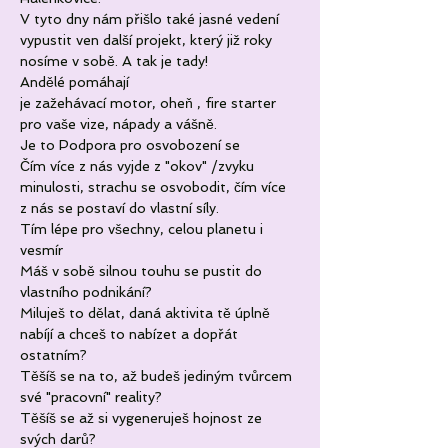
V tyto dny nám přišlo také jasné vedení 
vypustit ven další projekt, který již roky 
nosíme v sobě. A tak je tady!
Andělé pomáhají
je zažehávací motor, oheň , fire starter 
pro vaše vize, nápady a vášně.
Je to Podpora pro osvobození se 
Čím více z nás vyjde z "okov" /zvyku 
minulosti, strachu se osvobodit, čím více 
z nás se postaví do vlastní síly.
Tím lépe pro všechny, celou planetu i 
vesmír 
Máš v sobě silnou touhu se pustit do 
vlastního podnikání?
Miluješ to dělat, daná aktivita tě úplně 
nabíjí a chceš to nabízet a dopřát 
ostatním?
Těšíš se na to, až budeš jediným tvůrcem 
své "pracovní" reality?
Těšíš se až si vygeneruješ hojnost ze 
svých darů?