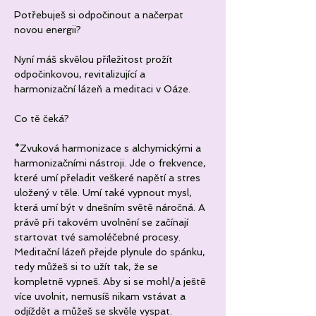
Potřebuješ si odpočinout a načerpat 
novou energii? 
Nyní máš skvělou příležitost prožít 
odpočinkovou, revitalizující a 
harmonizační lázeň a meditaci v Oáze. 
Co tě čeká?
*Zvuková harmonizace s alchymickými a 
harmonizačními nástroji. Jde o frekvence, 
které umí přeladit veškeré napětí a stres 
uložený v těle. Umí také vypnout mysl, 
která umí být v dnešním světě náročná. A 
právě při takovém uvolnění se začínají 
startovat tvé samoléčebné procesy. 
Meditační lázeň přejde plynule do spánku, 
tedy můžeš si to užít tak, že se 
kompletně vypneš. Aby si se mohl/a ještě 
více uvolnit, nemusíš nikam vstávat a 
odjíždět a můžeš se skvěle vyspat. 