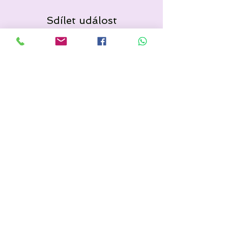
Sdílet událost
Popis akce níže