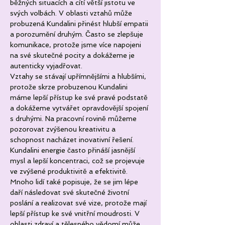
běžných situacích a cítí větší jistotu ve 
svých volbách. V oblasti vztahů může 
probuzená Kundalini přinést hlubší empatii 
a porozumění druhým. Často se zlepšuje 
komunikace, protože jsme více napojeni 
na své skutečné pocity a dokážeme je 
autenticky vyjadřovat. 
Vztahy se stávají upřímnějšími a hlubšími, 
protože skrze probuzenou Kundalini 
máme lepší přístup ke své pravé podstatě 
a dokážeme vytvářet opravdovější spojení 
s druhými. Na pracovní rovině můžeme 
pozorovat zvýšenou kreativitu a 
schopnost nacházet inovativní řešení. 
Kundalini energie často přináší jasnější 
mysl a lepší koncentraci, což se projevuje 
ve zvýšené produktivitě a efektivitě. 
Mnoho lidí také popisuje, že se jim lépe 
daří následovat své skutečné životní 
poslání a realizovat své vize, protože mají 
lepší přístup ke své vnitřní moudrosti. V 
oblasti zdraví a tělesného vědomí může 