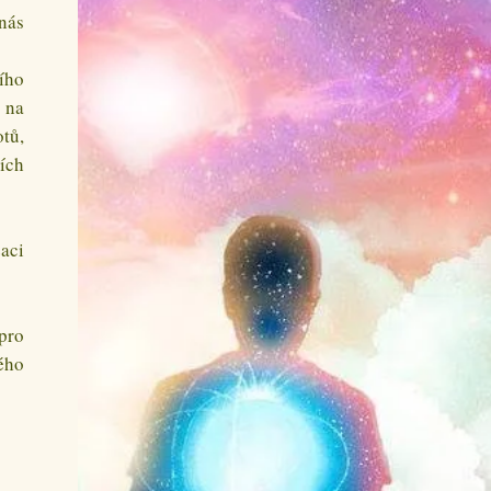
nás
ího
 na
tů,
ích
aci
pro
ého