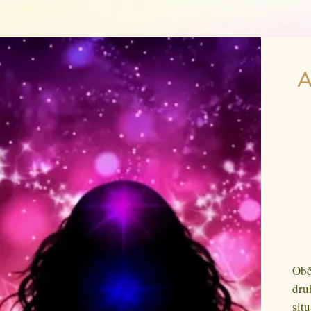
A
Obč
dru
sit