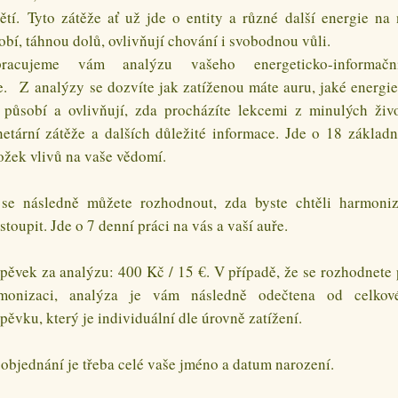
ětí. Tyto zátěže ať už jde o entity a různé další energie na 
obí, táhnou dolů, ovlivňují chování i svobodnou vůli.
racujeme vám analýzu vašeho energeticko-informačn
e. Z analýzy se dozvíte jak zatíženou máte auru, jaké energie
 působí a ovlivňují, zda procházíte lekcemi z minulých živo
netární zátěže a dalších důležité informace. Jde o 18 základn
ožek vlivů na vaše vědomí.
se následně můžete rozhodnout, zda byste chtěli harmoniz
stoupit. Jde o 7 denní práci na vás a vaší auře.
spěvek za analýzu: 400 Kč / 15 €. V případě, že se rozhodnete 
monizaci, analýza je vám následně odečtena od celkov
spěvku, který je individuální dle úrovně zatížení.
 objednání je třeba celé vaše jméno a datum narození.