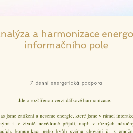
nalýza a harmonizace energ
informačního pole
7 denní energetická podpora
Jde o rozšířenou verzi dálkové harmonizace.
as jsme zatíženi a neseme energie, které jsme v rámci interakc
hými i v životě nevědomě přijali, např. v různých náročn
uacích, komunikaci nebo kvůli svému chování či z emočn