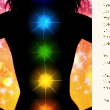
vyp
půs
Vyp
pol
vás
pla
pol
Vy 
pod
Pří
har
pří
Pro