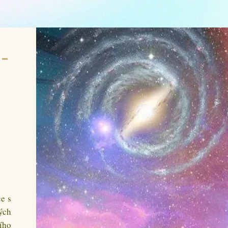
o-
e s
ých
ího